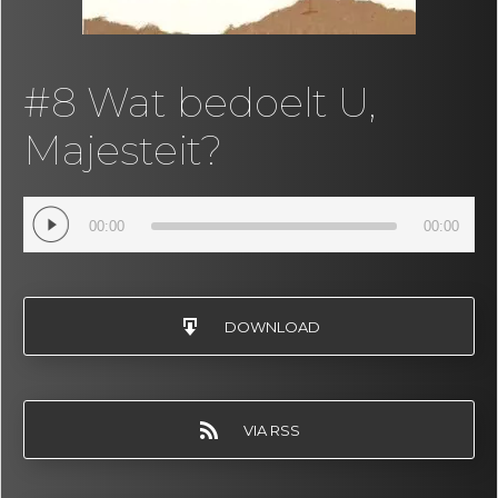
#8 Wat bedoelt U,
Majesteit?
Audio
00:00
00:00
Player
DOWNLOAD
VIA RSS