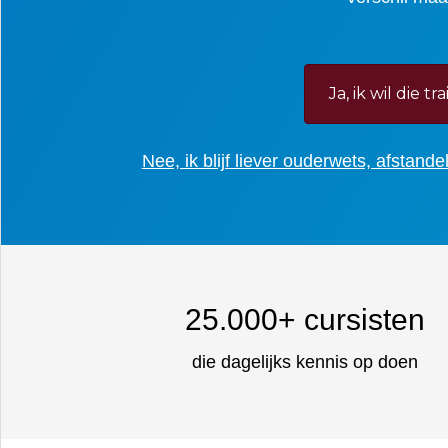
Ja, ik wil die tr
Nee, ik blijf liever ouderwets, afstandel
25
.000+ cursisten
die dagelijks kennis op doen