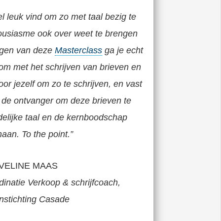
el leuk vind om zo met taal bezig te
thousiasme ook over weet te brengen
olgen van deze
Masterclass
ga je echt
om met het schrijven van brieven en
oor jezelf om zo te schrijven, en vast
r de ontvanger om deze brieven te
delijke taal en de kernboodschap
naan.
To the point.
”
VELINE MAAS
inatie Verkoop & schrijfcoach,
stichting Casade