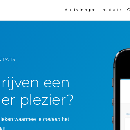
Alle trainingen
Inspiratie
O
 GRATIS
hrijven een
er plezier?
hnieken waarmee je
meteen
het
kt!