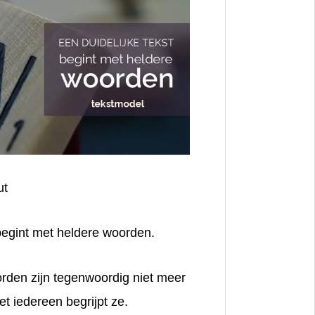
ut
 begint met
heldere woorden
.
orden
zijn tegenwoordig niet meer
iet iedereen begrijpt ze.