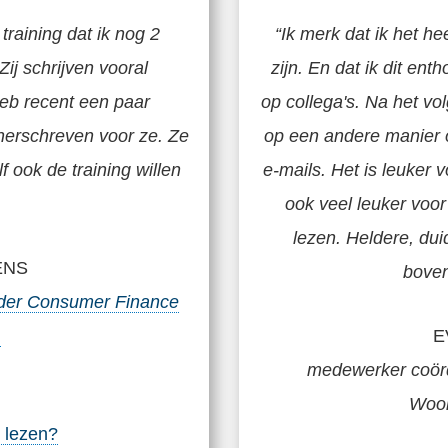
training dat ik nog 2
“Ik merk dat ik het he
 Zij schrijven vooral
zijn. En dat ik dit en
eb recent een paar
op collega's. Na het v
 herschreven voor ze. Ze
op een andere manier 
f ook de training willen
e-mails. Het is leuker v
ook veel leuker voo
lezen. Heldere, dui
ENS
bove
der Consumer Finance
.
E
medewerker coörd
Woon
 lezen?