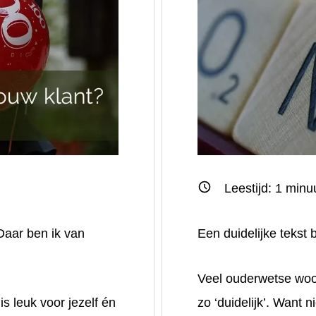
Leestijd:
1
minu
Daar ben ik van
Een duidelijke tekst
Veel
ouderwetse wo
is leuk voor jezelf én
zo ‘duidelijk’. Want n