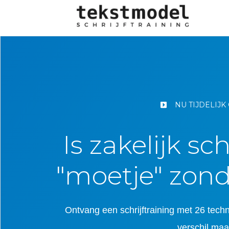
NU TIJDELIJK
Is zakelijk sc
"moetje" zond
Ontvang een schrijftraining met 26 tec
verschil maa