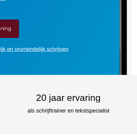
aining
ijk en onvriendelijk schrijven
20
jaar ervaring
als schrijftrainer en tekstspecialist