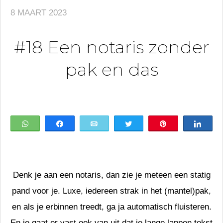
8 MAART 2023
#18 Een notaris zonder
pak en das
WhatsApp
Share
Email
Tweet
Pin
Shar
Denk je aan een notaris, dan zie je meteen een statig
pand voor je. Luxe, iedereen strak in het (mantel)pak,
en als je erbinnen treedt, ga ja automatisch fluisteren.
En je gaat er vast ook van uit dat je lange lappen tekst