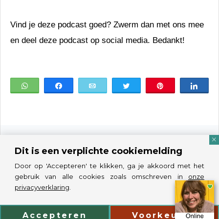
Vind je deze podcast goed? Zwerm dan met ons mee
en deel deze podcast op social media. Bedankt!
WhatsApp
Share
Email
Tweet
Pin
Shar
Dit is een verplichte cookiemelding
Door op 'Accepteren' te klikken, ga je akkoord met het
Nooit afleveringen missen over heldere taal?
gebruik van alle cookies zoals omschreven in
onze
privacyverklaring
.
Als eerste weten dat er een nieuwe podcast voor je
Accepteren
Voorkeuren