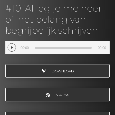
#10 ‘Al leg je me neer’
of: het belang van
begrijpelijk schrijven
Audio
00:00
00:00
Player
DOWNLOAD
VIA RSS