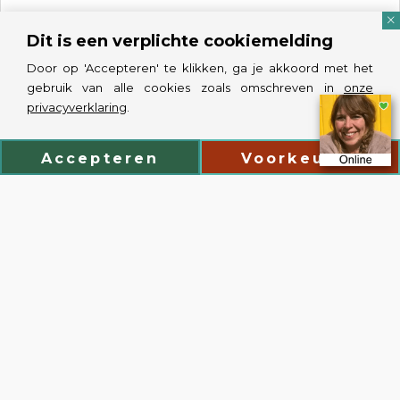
Vind je deze podcast goed? Zwerm dan met ons mee
Dit is een verplichte cookiemelding
en deel deze podcast op social media. Bedankt!
Door op 'Accepteren' te klikken, ga je akkoord met het
gebruik van alle cookies zoals omschreven in
onze
privacyverklaring
.
WhatsApp
Share
Email
Tweet
Pin
Shar
Accepteren
Voorkeuren
Instellen
Nooit afleveringen missen over heldere taal?
Als eerste weten dat er een nieuwe podcast voor je
klaarstaat? Schrijf je in en dan geven we je meteen