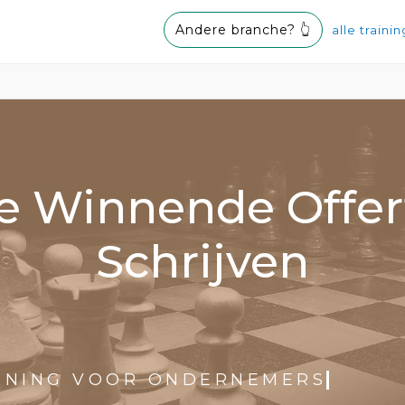
Andere branche? 👆
alle traini
e Winnende Offer
Schrijven
AINING VOOR ONDERNEMERS