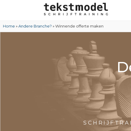
Home
»
Andere Branche?
» Winnende offerte maken
D
SCHRIJFTR