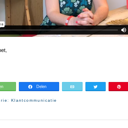
oet,
en
Delen
E-mail
Delen
D
orie:
Klantcommunicatie