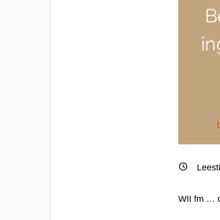
Leest
WII fm … o