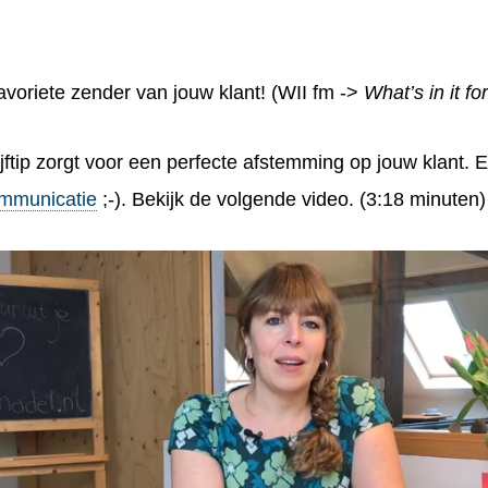
favoriete zender van
jouw klant
! (WII fm ->
What’s in it fo
jftip zorgt voor een perfecte afstemming op jouw klant. E
ommunicatie
;-). Bekijk de volgende video. (3:18 minuten)