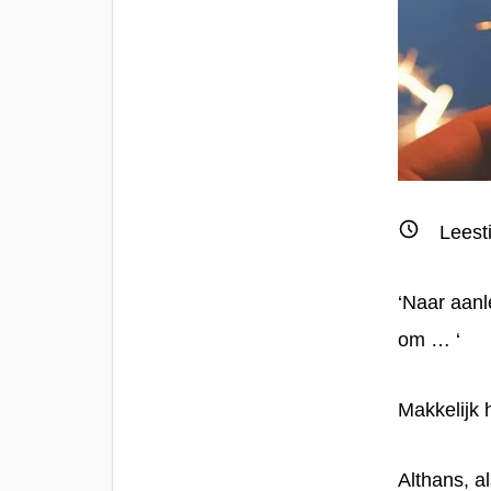
Leest
‘
Naar aanl
om … ‘
Makkelijk 
Althans, a