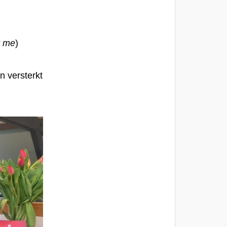
r me
)
n versterkt