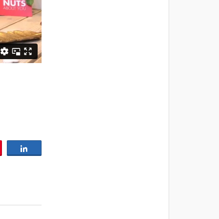
elen
Delen