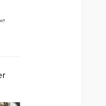
en?
er