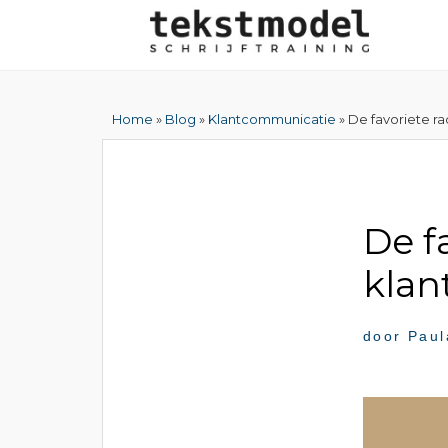
Home
»
Blog
»
Klantcommunicatie
» De favoriete ra
De f
klan
door
Paul