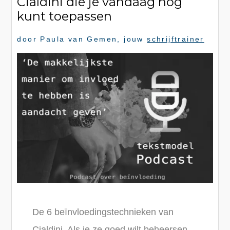
Cialdini die je vandaag nog
kunt toepassen
door
Paula van Gemen
, jouw
schrijftrainer
De 6 beïnvloedingstechnieken van
Cialdini. Als je ze goed wilt beheersen,