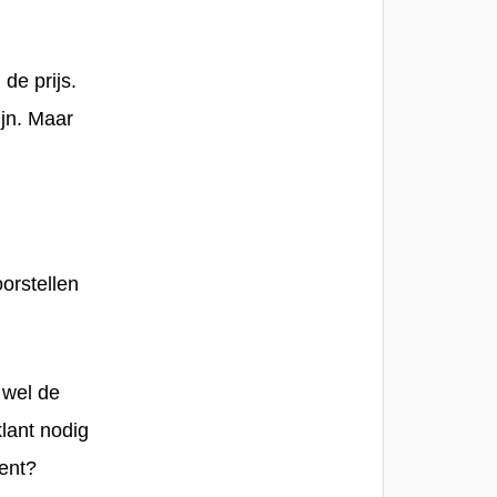
de prijs.
jn. Maar
orstellen
e wel de
klant nodig
bent?