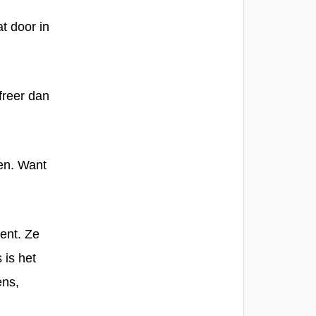
at door in
ffreer dan
ken. Want
ent. Ze
 is het
ns,