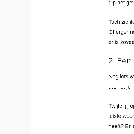
Op het
ge
Toch zie i
Of erger n
er is zove
2. Een
Nog iets w
dat het je
Twijfel jij
juiste woo
heeft? En m