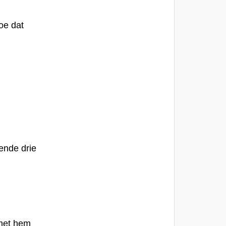
oe dat
gende drie
 met hem