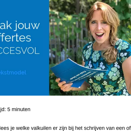
ijd:
5
minuten
 lees je welke
valkuilen
er zijn bij het schrijven van een of