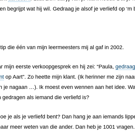
en
begrijpt
wat hij wil. Gedraag je alsof je
verliefd
op ‘m 
 tip die één van mijn leermeesters mij al gaf in
2002
.
ar mijn eerste
verkoopgesprek
en hij zei: “Paula,
gedraag 
nt
op Aart”. Zo heette mijn klant. (Ik herinner me zijn n
un je nagaan …). Ik moest even wennen aan het idee. W
n
gedragen
als iemand die verliefd is?
oe je als je verliefd bent? Dan hang je aan iemands lipp
maar
meer weten
van die ander. Dan heb je
1001 vragen