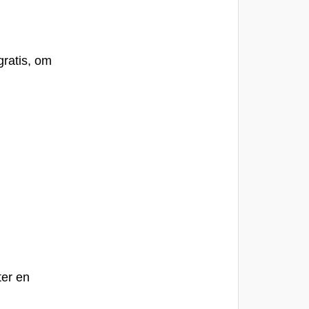
gratis, om
ter
en