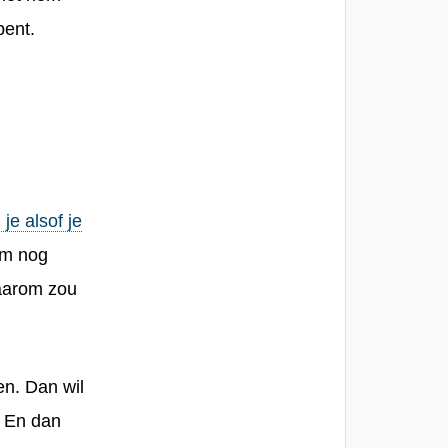
bent.
je alsof je
aam nog
aarom zou
en. Dan wil
. En dan