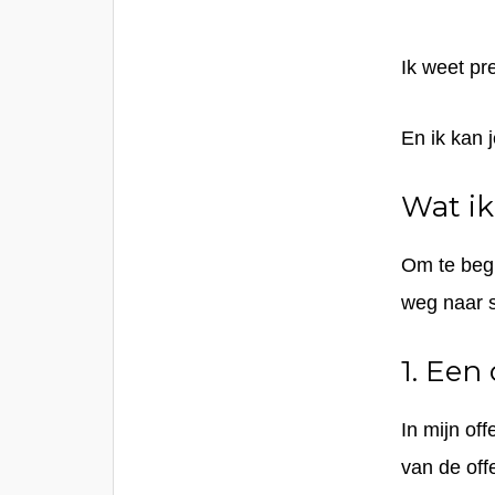
Ik weet pr
En ik kan 
Wat ik
Om te begi
weg naar 
1. Een
In mijn off
van de offe