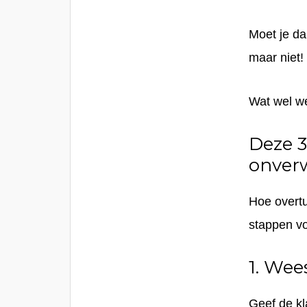
Moet je da
maar niet!
Wat wel we
Deze 3
onverw
Hoe overtu
stappen vo
1. Wee
Geef de k