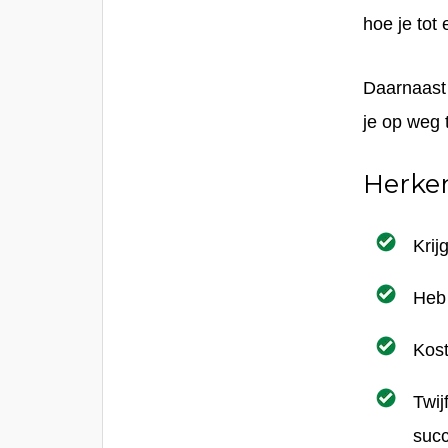
hoe je tot
Daarnaast 
je op weg 
Herken
Krij
Heb 
Kost
Twij
succ