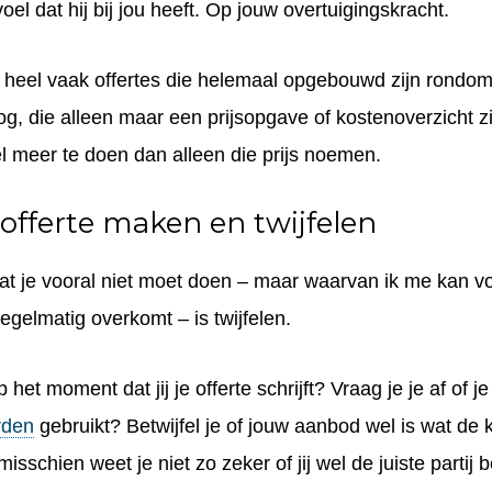
voel
dat hij bij jou heeft. Op jouw
overtuigingskracht
.
k heel vaak offertes die helemaal opgebouwd zijn rondom 
og, die alleen maar een
prijsopgave
of
kostenoverzicht
zi
el meer te doen dan alleen die prijs noemen.
 offerte maken en twijfelen
at je vooral niet moet doen – maar waarvan ik me kan vo
 regelmatig overkomt – is
twijfelen
.
 op het moment dat jij je offerte schrijft? Vraag je je af of j
rden
gebruikt? Betwijfel je of jouw aanbod wel is wat de 
isschien weet je niet zo zeker of jij wel de juiste partij 