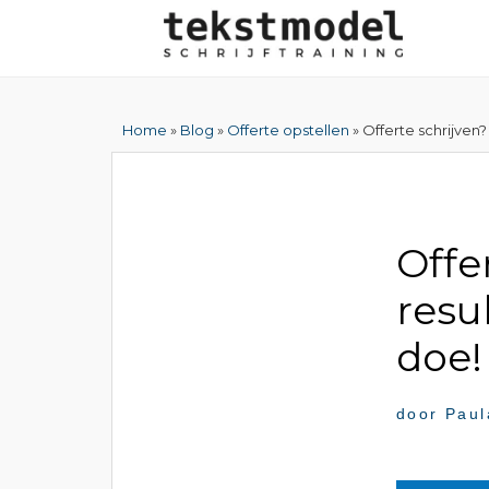
Home
»
Blog
»
Offerte opstellen
» Offerte schrijven
Offe
resu
doe!
door
Paul