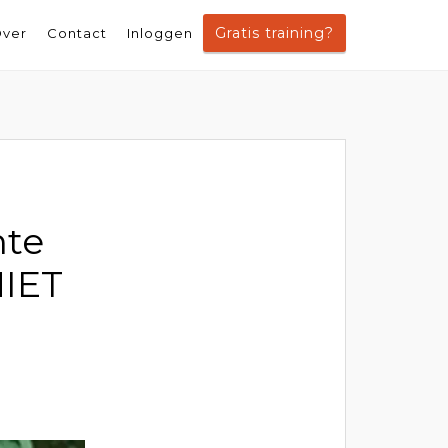
Gratis training?
ver
Contact
Inloggen
hte
NIET